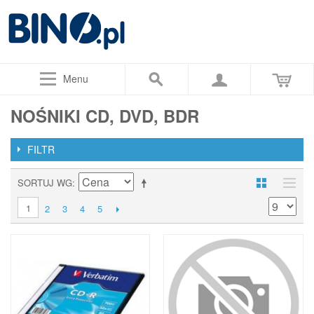
Menu
NOŚNIKI CD, DVD, BDR
FILTR
SORTUJ WG
1
2
3
4
5