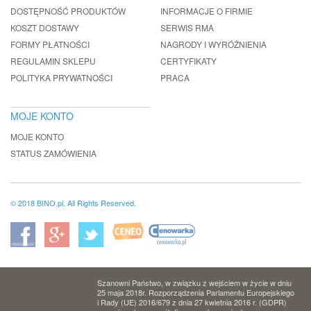
DOSTĘPNOŚĆ PRODUKTÓW
INFORMACJE O FIRMIE
KOSZT DOSTAWY
SERWIS RMA
FORMY PŁATNOŚCI
NAGRODY I WYRÓŻNIENIA
REGULAMIN SKLEPU
CERTYFIKATY
POLITYKA PRYWATNOŚCI
PRACA
MOJE KONTO
MOJE KONTO
STATUS ZAMÓWIENIA
© 2018 BINO.pl. All Rights Reserved.
Szanowni Państwo, w związku z wejściem w życie w dniu
25 maja 2018r. Rozporządzenia Parlamentu Europejskiego
i Rady (UE) 2016/679 z dnia 27 kwietnia 2016 r. (GDPR)