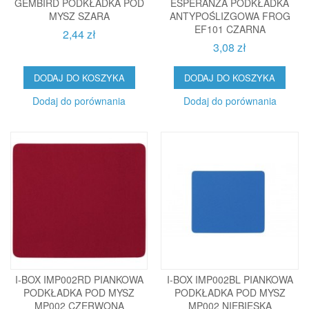
GEMBIRD PODKŁADKA POD
ESPERANZA PODKŁADKA
MYSZ SZARA
ANTYPOŚLIZGOWA FROG
EF101 CZARNA
2,44 zł
3,08 zł
DODAJ DO KOSZYKA
DODAJ DO KOSZYKA
Dodaj do porównania
Dodaj do porównania
I-BOX IMP002RD PIANKOWA
I-BOX IMP002BL PIANKOWA
PODKŁADKA POD MYSZ
PODKŁADKA POD MYSZ
MP002 CZERWONA
MP002 NIEBIESKA