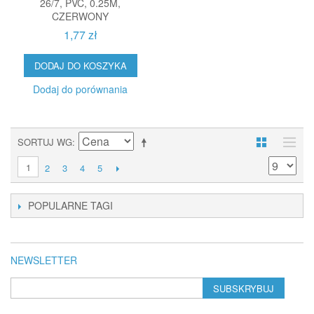
26/7, PVC, 0.25M,
CZERWONY
1,77 zł
DODAJ DO KOSZYKA
Dodaj do porównania
SORTUJ WG
1
2
3
4
5
POPULARNE TAGI
NEWSLETTER
SUBSKRYBUJ