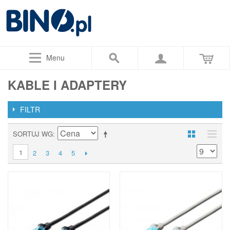
Menu
KABLE I ADAPTERY
FILTR
SORTUJ WG
1
2
3
4
5