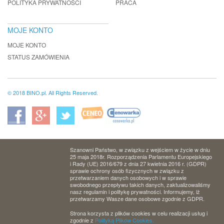
POLITYKA PRYWATNOŚCI
PRACA
MOJE KONTO
MOJE KONTO
STATUS ZAMÓWIENIA
© 2018 BINO.pl. All Rights Reserved.
Szanowni Państwo, w związku z wejściem w życie w dniu
25 maja 2018r. Rozporządzenia Parlamentu Europejskiego
i Rady (UE) 2016/679 z dnia 27 kwietnia 2016 r. (GDPR)
sprawie ochrony osób fizycznych w związku z
przetwarzaniem danych osobowych i w sprawie
swobodnego przepływu takich danych, zaktualizowaliśmy
nasz regulamin i politykę prywatności. Informujemy, iż
przetwarzamy Wasze dane osobowe zgodnie z GDPR.
Strona korzysta z plików cookies w celu realizacji usług i
zgodnie z
Polityką Plików Cookies.