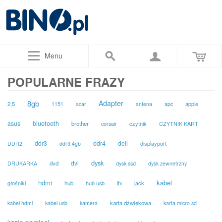
Menu
POPULARNE FRAZY
8gb
Adapter
2,5
apple
1151
acar
antena
apc
bluetooth
asus
brother
czytnik
corsair
CZYTNIK KART
ddr3
ddr4
dell
displayport
DDR2
ddr3 4gb
dysk
dvi
dvd
DRUKARKA
dysk ssd
dysk zewnetrzny
hdmi
kabel
głośniki
hub
hub usb
jack
itx
karta dźwiękowa
kabel hdmi
kabel usb
kamera
karta micro sd