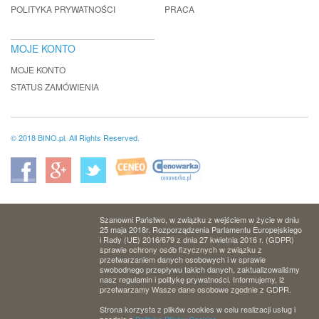
POLITYKA PRYWATNOŚCI
PRACA
MOJE KONTO
MOJE KONTO
STATUS ZAMÓWIENIA
© 2018 BINO.pl. All Rights Reserved.
Szanowni Państwo, w związku z wejściem w życie w dniu
25 maja 2018r. Rozporządzenia Parlamentu Europejskiego
i Rady (UE) 2016/679 z dnia 27 kwietnia 2016 r. (GDPR)
sprawie ochrony osób fizycznych w związku z
przetwarzaniem danych osobowych i w sprawie
swobodnego przepływu takich danych, zaktualizowaliśmy
nasz regulamin i politykę prywatności. Informujemy, iż
przetwarzamy Wasze dane osobowe zgodnie z GDPR.
Strona korzysta z plików cookies w celu realizacji usług i