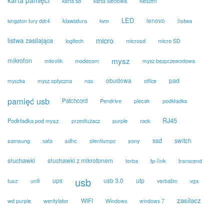
karta pamięci
karta sd
karta sieciowa
kieszeń
LED
klawiatura
lenovo
listwa
kingston fury ddr4
kvm
micro
listwa zasilająca
logitech
microsd
micro SD
mysz
mikrofon
modecom
mikrotik
mysz bezprzewodowa
obudowa
pad
mysz optyczna
nas
office
myszka
pamięć usb
Patchcord
Pendrive
plecak
podkładka
RJ45
Podkładka pod mysz
purple
przedłużacz
rack
ssd
switch
samsung
sdhc
sony
sata
silentiumpc
słuchawki
słuchawki z mikrofonem
tp-link
torba
transcend
usb
ups
usb 3.0
utp
tusz
unifi
verbatim
vga
zasilacz
WIFI
wentylator
wd purple
Windows
windows 7