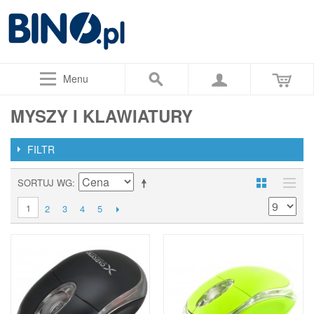
Menu
MYSZY I KLAWIATURY
FILTR
SORTUJ WG
1
2
3
4
5