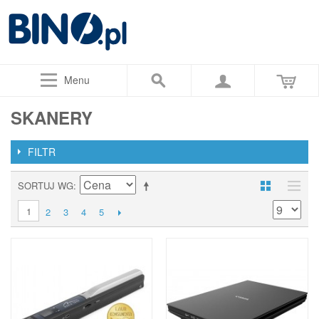
Menu
SKANERY
FILTR
SORTUJ WG
1
2
3
4
5