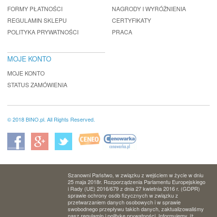
FORMY PŁATNOŚCI
NAGRODY I WYRÓŻNIENIA
REGULAMIN SKLEPU
CERTYFIKATY
POLITYKA PRYWATNOŚCI
PRACA
MOJE KONTO
MOJE KONTO
STATUS ZAMÓWIENIA
© 2018 BINO.pl. All Rights Reserved.
Szanowni Państwo, w związku z wejściem w życie w dniu
25 maja 2018r. Rozporządzenia Parlamentu Europejskiego
i Rady (UE) 2016/679 z dnia 27 kwietnia 2016 r. (GDPR)
sprawie ochrony osób fizycznych w związku z
przetwarzaniem danych osobowych i w sprawie
swobodnego przepływu takich danych, zaktualizowaliśmy
nasz regulamin i politykę prywatności. Informujemy, iż