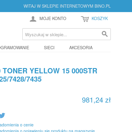
WITAJ W SKLEPIE INTERNETOWYM BINO.PL
MOJE KONTO
KOSZYK
OGRAMOWANIE
SIECI
AKCESORIA
0 TONER YELLOW 15 000STR
5/7428/7435
981,24 zł
adomienia o cenie
adomienia o pojawieniu się produktu na magazynie