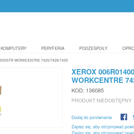
KOMPUTERY
PERYFERIA
PODZESPOŁY
OPR
000STR WORKCENTRE 7425/7428/7435
XEROX 006R0140
WORKCENTRE 742
KOD:
136085
PRODUKT NIEDOSTĘPNY
Dodaj do porównania
Zapisz się, aby otrzymywać powi
Zapisz się, aby otrzymywać powi