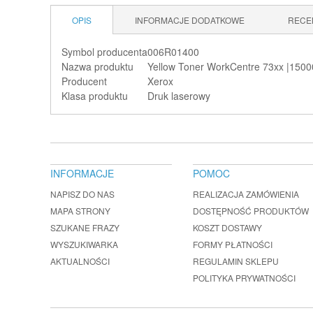
OPIS
INFORMACJE DODATKOWE
RECE
Symbol producenta
006R01400
Nazwa produktu
Yellow Toner WorkCentre 73xx |1500
Producent
Xerox
Klasa produktu
Druk laserowy
INFORMACJE
POMOC
NAPISZ DO NAS
REALIZACJA ZAMÓWIENIA
MAPA STRONY
DOSTĘPNOŚĆ PRODUKTÓW
SZUKANE FRAZY
KOSZT DOSTAWY
WYSZUKIWARKA
FORMY PŁATNOŚCI
AKTUALNOŚCI
REGULAMIN SKLEPU
POLITYKA PRYWATNOŚCI