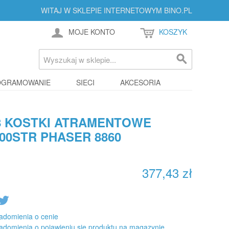
WITAJ W SKLEPIE INTERNETOWYM BINO.PL
MOJE KONTO
KOSZYK
OGRAMOWANIE
SIECI
AKCESORIA
8 KOSTKI ATRAMENTOWE
000STR PHASER 8860
377,43 zł
adomienia o cenie
adomienia o pojawieniu się produktu na magazynie