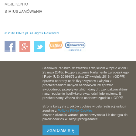
MOJE KONTO
STATUS ZAMÓWIENIA
© 2018 BINO.pl. All Rights Reserved.
Szanowni Państwo, w związku z wejściem w życie w dniu
25 maja 2018r. Rozporządzenia Parlamentu Europejskiego
i Rady (UE) 2016/679 z dnia 27 kwietnia 2016 r. (GDPR)
sprawie ochrony osób fizycznych w związku z
przetwarzaniem danych osobowych i w sprawie
swobodnego przepływu takich danych, zaktualizowaliśmy
nasz regulamin i politykę prywatności. Informujemy, iż
przetwarzamy Wasze dane osobowe zgodnie z GDPR.
Strona korzysta z plików cookies w celu realizacji usług i
zgodnie z
Polityką Plików Cookies.
Możesz określić warunki przechowywania lub dostępu do
plików cookies w Twojej przeglądarce.
ZGADZAM SIĘ