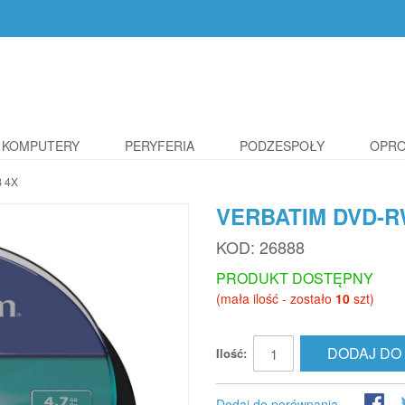
KOMPUTERY
PERYFERIA
PODZESPOŁY
OPR
 4X
VERBATIM DVD-R
KOD:
26888
PRODUKT DOSTĘPNY
(mała ilość - zostało
10
szt)
DODAJ DO
Ilość:
Dodaj do porównania