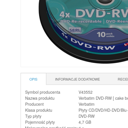
OPIS
INFORMACJE DODATKOWE
RECE
Symbol producenta
V43552
Nazwa produktu
Verbatim DVD-RW [ cake box
Producent
Verbatim
Klasa produktu
Płyty CD/DVD/HD-DVD/Blu-r
Typ płyty
DVD-RW
Pojemność płyty
4,7 GB
Maksymalna prędkość zapisu
4 x