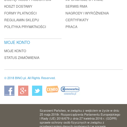
KOSZT DOSTAWY
SERWIS RMA
FORMY PŁATNOŚCI
NAGRODY I WYRÓŻNIENIA
REGULAMIN SKLEPU
CERTYFIKATY
POLITYKA PRYWATNOŚCI
PRACA
MOJE KONTO
MOJE KONTO
STATUS ZAMÓWIENIA
© 2018 BINO.pl. All Rights Reserved.
Szanowni Państwo, w związku z wejściem w życie w dniu
25 maja 2018r. Rozporządzenia Parlamentu Europejskiego
i Rady (UE) 2016/679 z dnia 27 kwietnia 2016 r. (GDPR)
sprawie ochrony osób fizycznych w związku z
przetwarzaniem danych osobowych i w sprawie