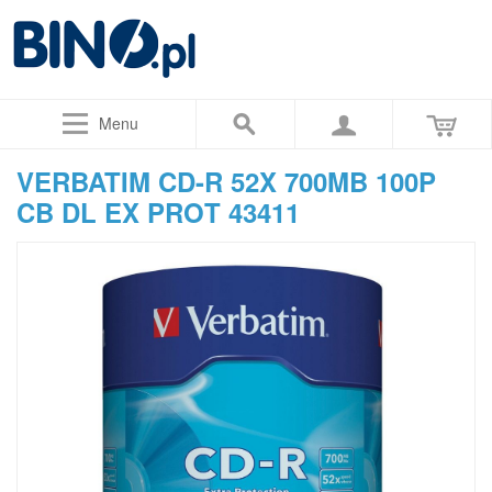
Menu
VERBATIM CD-R 52X 700MB 100P
CB DL EX PROT 43411