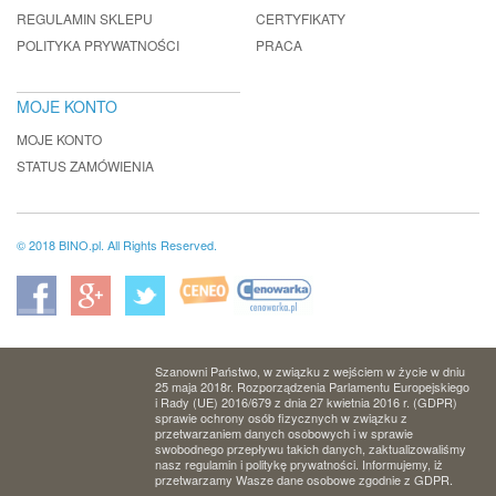
REGULAMIN SKLEPU
CERTYFIKATY
POLITYKA PRYWATNOŚCI
PRACA
MOJE KONTO
MOJE KONTO
STATUS ZAMÓWIENIA
© 2018 BINO.pl. All Rights Reserved.
Szanowni Państwo, w związku z wejściem w życie w dniu
25 maja 2018r. Rozporządzenia Parlamentu Europejskiego
i Rady (UE) 2016/679 z dnia 27 kwietnia 2016 r. (GDPR)
sprawie ochrony osób fizycznych w związku z
przetwarzaniem danych osobowych i w sprawie
swobodnego przepływu takich danych, zaktualizowaliśmy
nasz regulamin i politykę prywatności. Informujemy, iż
przetwarzamy Wasze dane osobowe zgodnie z GDPR.