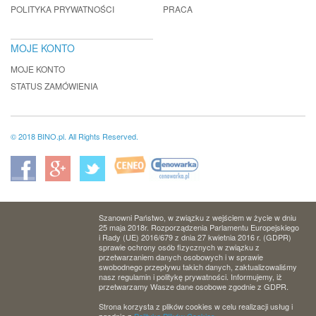
POLITYKA PRYWATNOŚCI
PRACA
MOJE KONTO
MOJE KONTO
STATUS ZAMÓWIENIA
© 2018 BINO.pl. All Rights Reserved.
Szanowni Państwo, w związku z wejściem w życie w dniu
25 maja 2018r. Rozporządzenia Parlamentu Europejskiego
i Rady (UE) 2016/679 z dnia 27 kwietnia 2016 r. (GDPR)
sprawie ochrony osób fizycznych w związku z
przetwarzaniem danych osobowych i w sprawie
swobodnego przepływu takich danych, zaktualizowaliśmy
nasz regulamin i politykę prywatności. Informujemy, iż
przetwarzamy Wasze dane osobowe zgodnie z GDPR.
Strona korzysta z plików cookies w celu realizacji usług i