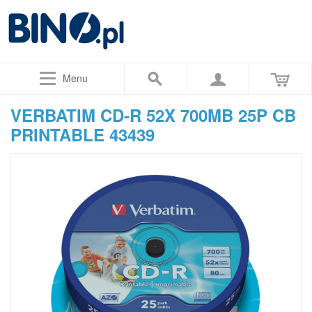
Menu
VERBATIM CD-R 52X 700MB 25P CB
PRINTABLE 43439