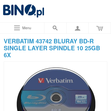
Menu
VERBATIM 43742 BLURAY BD-R
SINGLE LAYER SPINDLE 10 25GB
6X