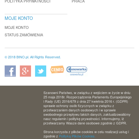
POLITYKA PRYWATNOŚCI
PRACA
MOJE KONTO
MOJE KONTO
STATUS ZAMÓWIENIA
© 2018 BINO.pl. All Rights Reserved.
Szanowni Państwo, w związku z wejściem w życie w dniu
25 maja 2018r. Rozporządzenia Parlamentu Europejskiego
i Rady (UE) 2016/679 z dnia 27 kwietnia 2016 r. (GDPR)
sprawie ochrony osób fizycznych w związku z
przetwarzaniem danych osobowych i w sprawie
swobodnego przepływu takich danych, zaktualizowaliśmy
nasz regulamin i politykę prywatności. Informujemy, iż
przetwarzamy Wasze dane osobowe zgodnie z GDPR.
Strona korzysta z plików cookies w celu realizacji usług i
zgodnie z
Polityką Plików Cookies.