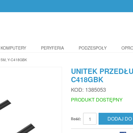
KOMPUTERY
PERYFERIA
PODZESPOŁY
OPR
 5M, Y-C418GBK
UNITEK PRZEDŁUŻ
C418GBK
KOD:
1385053
PRODUKT DOSTĘPNY
DODAJ DO
Ilość: