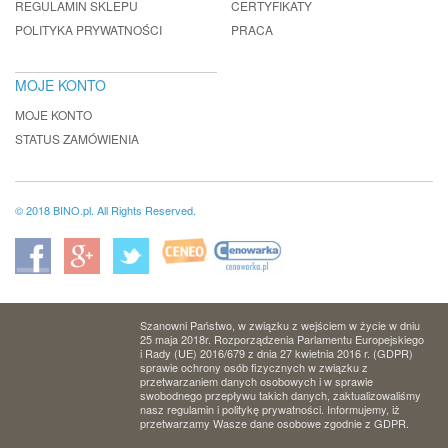
REGULAMIN SKLEPU
CERTYFIKATY
POLITYKA PRYWATNOŚCI
PRACA
MOJE KONTO
MOJE KONTO
STATUS ZAMÓWIENIA
© 2018 BINO.pl. All Rights Reserved.
Szanowni Państwo, w związku z wejściem w życie w dniu
25 maja 2018r. Rozporządzenia Parlamentu Europejskiego
i Rady (UE) 2016/679 z dnia 27 kwietnia 2016 r. (GDPR)
sprawie ochrony osób fizycznych w związku z
przetwarzaniem danych osobowych i w sprawie
swobodnego przepływu takich danych, zaktualizowaliśmy
nasz regulamin i politykę prywatności. Informujemy, iż
przetwarzamy Wasze dane osobowe zgodnie z GDPR.