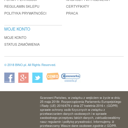
REGULAMIN SKLEPU
CERTYFIKATY
POLITYKA PRYWATNOŚCI
PRACA
MOJE KONTO
MOJE KONTO
STATUS ZAMÓWIENIA
© 2018 BINO.pl. All Rights Reserved.
Szanowni Państwo, w związku z wejściem w życie w dniu
25 maja 2018r. Rozporządzenia Parlamentu Europejskiego
i Rady (UE) 2016/679 z dnia 27 kwietnia 2016 r. (GDPR)
sprawie ochrony osób fizycznych w związku z
przetwarzaniem danych osobowych i w sprawie
swobodnego przepływu takich danych, zaktualizowaliśmy
nasz regulamin i politykę prywatności. Informujemy, iż
przetwarzamy Wasze dane osobowe zgodnie z GDPR.