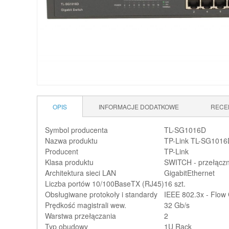
OPIS
INFORMACJE DODATKOWE
RECE
Symbol producenta
TL-SG1016D
Nazwa produktu
TP-Link TL-SG1016
Producent
TP-Link
Klasa produktu
SWITCH - przełączn
Architektura sieci LAN
GigabitEthernet
Liczba portów 10/100BaseTX (RJ45)
16 szt.
Obsługiwane protokoły i standardy
IEEE 802.3x - Flow 
Prędkość magistrali wew.
32 Gb/s
Warstwa przełączania
2
Typ obudowy
1U Rack