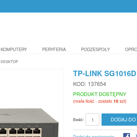
KOMPUTERY
PERYFERIA
PODZESPOŁY
OPR
E DESKTOP
TP-LINK SG1016
KOD:
137654
PRODUKT DOSTĘPNY
(mała ilość - zostało
10
szt)
DODAJ DO
Ilość:
Dodaj do porównania