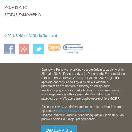
MOJE KONTO
STATUS ZAMÓWIENIA
© 2018 BINO.pl. All Rights Reserved.
Szanowni Państwo, w związku z wejściem w życie w dniu
25 maja 2018r. Rozporządzenia Parlamentu Europejskiego
i Rady (UE) 2016/679 z dnia 27 kwietnia 2016 r. (GDPR)
sprawie ochrony osób fizycznych w związku z
przetwarzaniem danych osobowych i w sprawie
swobodnego przepływu takich danych, zaktualizowaliśmy
nasz regulamin i politykę prywatności. Informujemy, iż
przetwarzamy Wasze dane osobowe zgodnie z GDPR.
Strona korzysta z plików cookies w celu realizacji usług i
zgodnie z
Polityką Plików Cookies.
Możesz określić warunki przechowywania lub dostępu do
plików cookies w Twojej przeglądarce.
ZGADZAM SIĘ