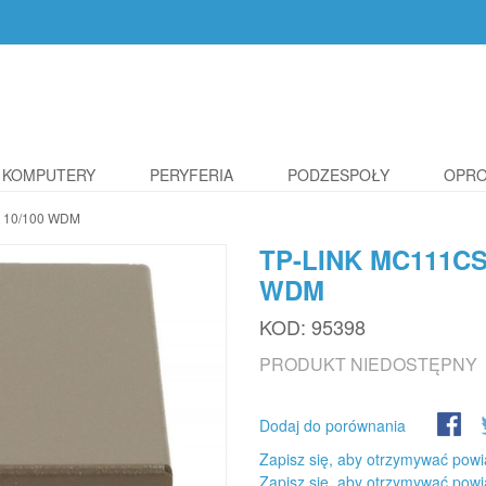
KOMPUTERY
PERYFERIA
PODZESPOŁY
OPR
 10/100 WDM
TP-LINK MC111C
WDM
KOD:
95398
PRODUKT NIEDOSTĘPNY
Dodaj do porównania
Zapisz się, aby otrzymywać powi
Zapisz się, aby otrzymywać powi