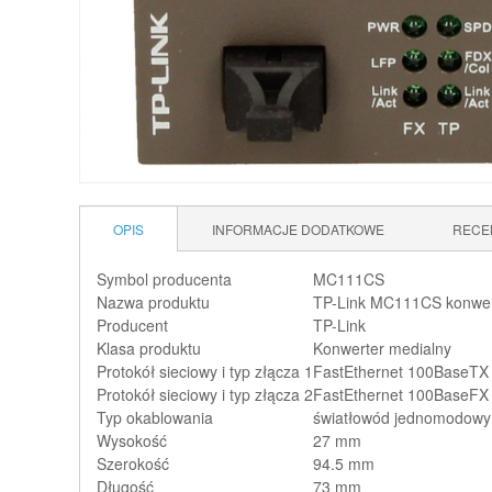
OPIS
INFORMACJE DODATKOWE
RECE
Symbol producenta
MC111CS
Nazwa produktu
TP-Link MC111CS konwe
Producent
TP-Link
Klasa produktu
Konwerter medialny
Protokół sieciowy i typ złącza 1
FastEthernet 100BaseTX
Protokół sieciowy i typ złącza 2
FastEthernet 100BaseFX
Typ okablowania
światłowód jednomodowy
Wysokość
27 mm
Szerokość
94.5 mm
Długość
73 mm