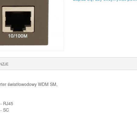
NZJE
rter światłowodowy WDM SM,
 - RJ45
 - SC