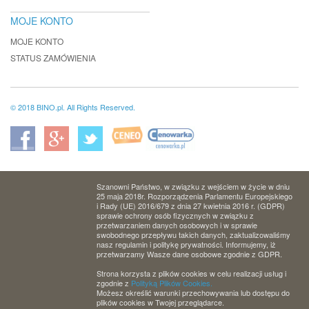
MOJE KONTO
MOJE KONTO
STATUS ZAMÓWIENIA
© 2018 BINO.pl. All Rights Reserved.
Szanowni Państwo, w związku z wejściem w życie w dniu
25 maja 2018r. Rozporządzenia Parlamentu Europejskiego
i Rady (UE) 2016/679 z dnia 27 kwietnia 2016 r. (GDPR)
sprawie ochrony osób fizycznych w związku z
przetwarzaniem danych osobowych i w sprawie
swobodnego przepływu takich danych, zaktualizowaliśmy
nasz regulamin i politykę prywatności. Informujemy, iż
przetwarzamy Wasze dane osobowe zgodnie z GDPR.
Strona korzysta z plików cookies w celu realizacji usług i
zgodnie z
Polityką Plików Cookies.
Możesz określić warunki przechowywania lub dostępu do
plików cookies w Twojej przeglądarce.