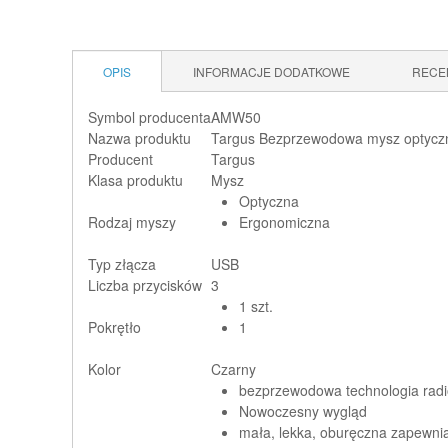
OPIS
INFORMACJE DODATKOWE
RECE
Symbol producenta
AMW50
Nazwa produktu
Targus Bezprzewodowa mysz optyczn
Producent
Targus
Klasa produktu
Mysz
Optyczna
Rodzaj myszy
Ergonomiczna
Typ złącza
USB
Liczba przycisków
3
1 szt.
Pokrętło
1
Kolor
Czarny
bezprzewodowa technologia rad
Nowoczesny wygląd
mała, lekka, oburęczna zapewnia