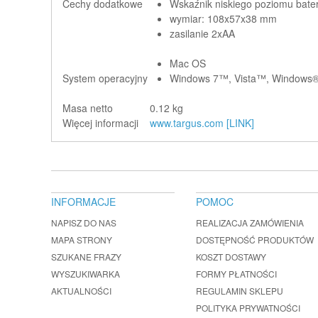
Cechy dodatkowe
Wskaźnik niskiego poziomu bater
wymiar: 108x57x38 mm
zasilanie 2xAA
Mac OS
System operacyjny
Windows 7™, Vista™, Windows®
Masa netto
0.12 kg
Więcej informacji
www.targus.com [LINK]
INFORMACJE
POMOC
NAPISZ DO NAS
REALIZACJA ZAMÓWIENIA
MAPA STRONY
DOSTĘPNOŚĆ PRODUKTÓW
SZUKANE FRAZY
KOSZT DOSTAWY
WYSZUKIWARKA
FORMY PŁATNOŚCI
AKTUALNOŚCI
REGULAMIN SKLEPU
POLITYKA PRYWATNOŚCI