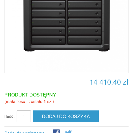
14 410,40 zł
PRODUKT DOSTĘPNY
(mała ilość - zostało
1
szt)
DODAJ DO KOSZYKA
Ilość: