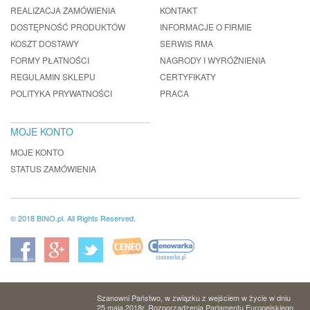
REALIZACJA ZAMÓWIENIA
KONTAKT
DOSTĘPNOŚĆ PRODUKTÓW
INFORMACJE O FIRMIE
KOSZT DOSTAWY
SERWIS RMA
FORMY PŁATNOŚCI
NAGRODY I WYRÓŻNIENIA
REGULAMIN SKLEPU
CERTYFIKATY
POLITYKA PRYWATNOŚCI
PRACA
MOJE KONTO
MOJE KONTO
STATUS ZAMÓWIENIA
© 2018 BINO.pl. All Rights Reserved.
Szanowni Państwo, w związku z wejściem w życie w dniu
25 maja 2018r. Rozporządzenia Parlamentu Europejskiego