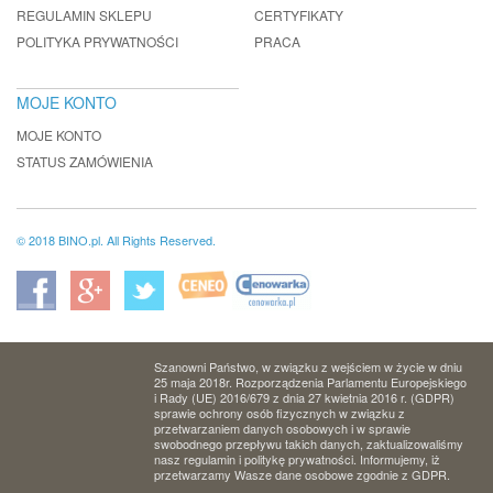
REGULAMIN SKLEPU
CERTYFIKATY
POLITYKA PRYWATNOŚCI
PRACA
MOJE KONTO
MOJE KONTO
STATUS ZAMÓWIENIA
© 2018 BINO.pl. All Rights Reserved.
Szanowni Państwo, w związku z wejściem w życie w dniu
25 maja 2018r. Rozporządzenia Parlamentu Europejskiego
i Rady (UE) 2016/679 z dnia 27 kwietnia 2016 r. (GDPR)
sprawie ochrony osób fizycznych w związku z
przetwarzaniem danych osobowych i w sprawie
swobodnego przepływu takich danych, zaktualizowaliśmy
nasz regulamin i politykę prywatności. Informujemy, iż
przetwarzamy Wasze dane osobowe zgodnie z GDPR.