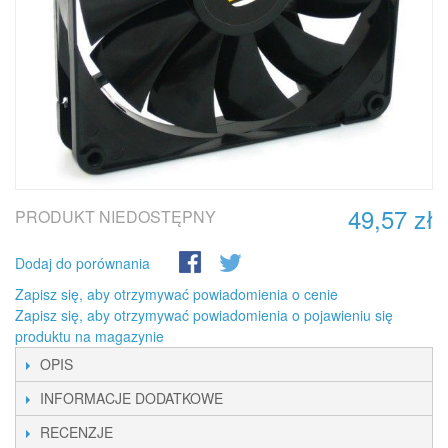
49,57 zł
PRODUKT NIEDOSTĘPNY
Dodaj do porównania
Zapisz się, aby otrzymywać powiadomienia o cenie
Zapisz się, aby otrzymywać powiadomienia o pojawieniu się
produktu na magazynie
OPIS
INFORMACJE DODATKOWE
RECENZJE