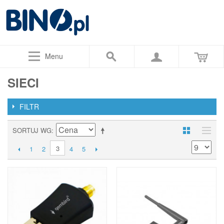
Menu
SIECI
FILTR
SORTUJ WG
3
1
2
4
5