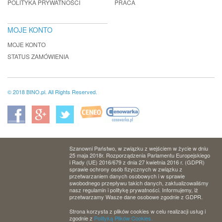
POLITYKA PRYWATNOŚCI
PRACA
MOJE KONTO
MOJE KONTO
STATUS ZAMÓWIENIA
© 2018 BINO.pl. All Rights Reserved.
Szanowni Państwo, w związku z wejściem w życie w dniu
25 maja 2018r. Rozporządzenia Parlamentu Europejskiego
i Rady (UE) 2016/679 z dnia 27 kwietnia 2016 r. (GDPR)
sprawie ochrony osób fizycznych w związku z
przetwarzaniem danych osobowych i w sprawie
swobodnego przepływu takich danych, zaktualizowaliśmy
nasz regulamin i politykę prywatności. Informujemy, iż
przetwarzamy Wasze dane osobowe zgodnie z GDPR.
Strona korzysta z plików cookies w celu realizacji usług i
zgodnie z
Polityką Plików Cookies.