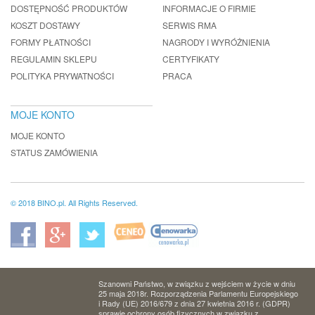
DOSTĘPNOŚĆ PRODUKTÓW
INFORMACJE O FIRMIE
KOSZT DOSTAWY
SERWIS RMA
FORMY PŁATNOŚCI
NAGRODY I WYRÓŻNIENIA
REGULAMIN SKLEPU
CERTYFIKATY
POLITYKA PRYWATNOŚCI
PRACA
MOJE KONTO
MOJE KONTO
STATUS ZAMÓWIENIA
© 2018 BINO.pl. All Rights Reserved.
Szanowni Państwo, w związku z wejściem w życie w dniu
25 maja 2018r. Rozporządzenia Parlamentu Europejskiego
i Rady (UE) 2016/679 z dnia 27 kwietnia 2016 r. (GDPR)
sprawie ochrony osób fizycznych w związku z