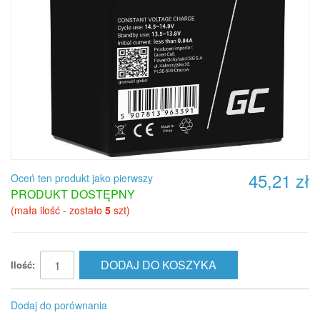
45,21 zł
Oceń ten produkt jako pierwszy
PRODUKT DOSTĘPNY
(mała ilość - zostało
5
szt)
DODAJ DO KOSZYKA
Ilość:
Dodaj do porównania