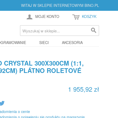
WITAJ W SKLEPIE INTERNETOWYM BINO.PL
MOJE KONTO
KOSZYK
OGRAMOWANIE
SIECI
AKCESORIA
CRYSTAL 300X300CM (1:1,
X292CM) PLÁTNO ROLETOVÉ
1 955,92 zł
adomienia o cenie
adomienia o pojawieniu się produktu na magazynie