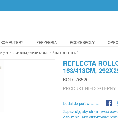
KOMPUTERY
PERYFERIA
PODZESPOŁY
OPR
 (1:1, 163/413CM, 292X292CM) PLÁTNO ROLETOVÉ
REFLECTA ROLLO 
163/413CM, 292
KOD:
76520
PRODUKT NIEDOSTĘPNY
Dodaj do porównania
Zapisz się, aby otrzymywać powi
Zapisz się, aby otrzymywać powi