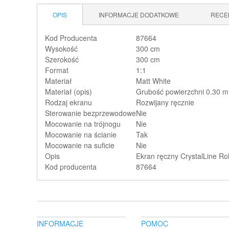
OPIS
INFORMACJE DODATKOWE
RECE
Kod Producenta
87664
Wysokość
300 cm
Szerokość
300 cm
Format
1:1
Materiał
Matt White
Materiał (opis)
Grubość powierzchni 0.30 mm
Rodzaj ekranu
Rozwijany ręcznie
Sterowanie bezprzewodowe
Nie
Mocowanie na trójnogu
Nie
Mocowanie na ścianie
Tak
Mocowanie na suficie
Nie
Opis
Ekran ręczny CrystalLine Ro
Kod producenta
87664
INFORMACJE
POMOC