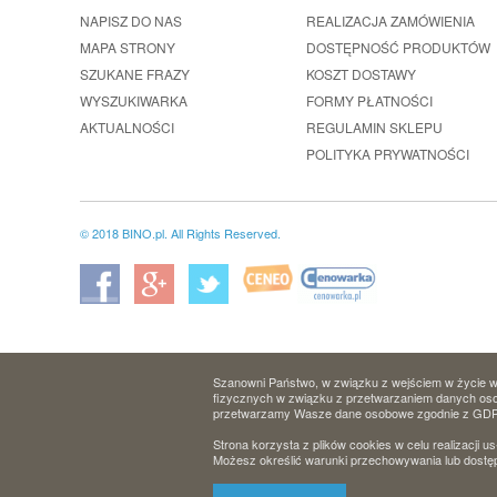
NAPISZ DO NAS
REALIZACJA ZAMÓWIENIA
MAPA STRONY
DOSTĘPNOŚĆ PRODUKTÓW
SZUKANE FRAZY
KOSZT DOSTAWY
WYSZUKIWARKA
FORMY PŁATNOŚCI
AKTUALNOŚCI
REGULAMIN SKLEPU
POLITYKA PRYWATNOŚCI
© 2018 BINO.pl. All Rights Reserved.
Szanowni Państwo, w związku z wejściem w życie w 
fizycznych w związku z przetwarzaniem danych osob
przetwarzamy Wasze dane osobowe zgodnie z GD
Strona korzysta z plików cookies w celu realizacji us
Możesz określić warunki przechowywania lub dostęp