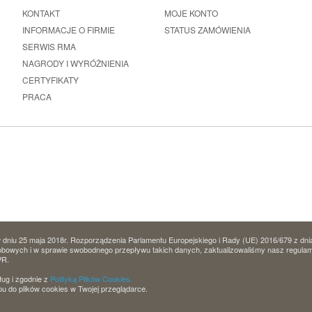
KONTAKT
MOJE KONTO
INFORMACJE O FIRMIE
STATUS ZAMÓWIENIA
SERWIS RMA
NAGRODY I WYRÓŻNIENIA
CERTYFIKATY
PRACA
dniu 25 maja 2018r. Rozporządzenia Parlamentu Europejskiego i Rady (UE) 2016/679 z dni
owych i w sprawie swobodnego przepływu takich danych, zaktualizowaliśmy nasz regulamin 
PR.
ług i zgodnie z
Polityką Plików Cookies.
u do plików cookies w Twojej przeglądarce.