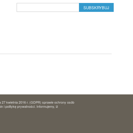
SUBSKRYBUJ
a 27 kwietnia 2016 r. (GDPR) sprawie ochrony osób
i politykę prywatności. Informujemy, iż