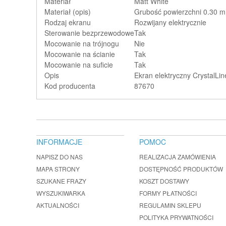
Materiał
Matt White
Materiał (opis)
Grubość powierzchni 0.30 mm
Rodzaj ekranu
Rozwijany elektrycznie
Sterowanie bezprzewodowe
Tak
Mocowanie na trójnogu
Nie
Mocowanie na ścianie
Tak
Mocowanie na suficie
Tak
Opis
Ekran elektryczny CrystalLi
Kod producenta
87670
INFORMACJE
POMOC
NAPISZ DO NAS
REALIZACJA ZAMÓWIENIA
MAPA STRONY
DOSTĘPNOŚĆ PRODUKTÓW
SZUKANE FRAZY
KOSZT DOSTAWY
WYSZUKIWARKA
FORMY PŁATNOŚCI
AKTUALNOŚCI
REGULAMIN SKLEPU
POLITYKA PRYWATNOŚCI