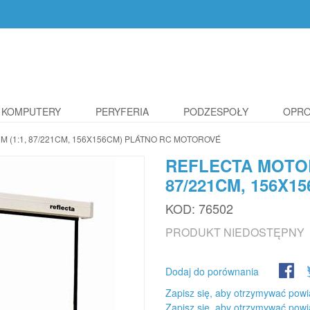
KOMPUTERY
PERYFERIA
PODZESPOŁY
OPR
 (1:1, 87/221CM, 156X156CM) PLÁTNO RC MOTOROVÉ
REFLECTA MOTOR
87/221CM, 156X
KOD:
76502
PRODUKT NIEDOSTĘPNY
Dodaj do porównania
Zapisz się, aby otrzymywać powi
Zapisz się, aby otrzymywać powi