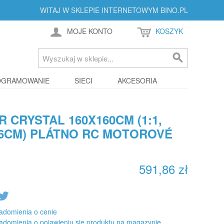
WITAJ W SKLEPIE INTERNETOWYM BINO.PL
MOJE KONTO
KOSZYK
OGRAMOWANIE
SIECI
AKCESORIA
 CRYSTAL 160X160CM (1:1,
156CM) PLÁTNO RC MOTOROVÉ
591,86 zł
adomienia o cenie
adomienia o pojawieniu się produktu na magazynie