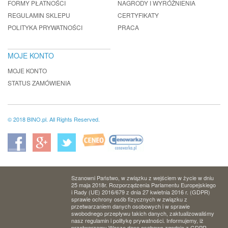
FORMY PŁATNOŚCI
NAGRODY I WYRÓŻNIENIA
REGULAMIN SKLEPU
CERTYFIKATY
POLITYKA PRYWATNOŚCI
PRACA
MOJE KONTO
MOJE KONTO
STATUS ZAMÓWIENIA
© 2018 BINO.pl. All Rights Reserved.
Szanowni Państwo, w związku z wejściem w życie w dniu
25 maja 2018r. Rozporządzenia Parlamentu Europejskiego
i Rady (UE) 2016/679 z dnia 27 kwietnia 2016 r. (GDPR)
sprawie ochrony osób fizycznych w związku z
przetwarzaniem danych osobowych i w sprawie
swobodnego przepływu takich danych, zaktualizowaliśmy
nasz regulamin i politykę prywatności. Informujemy, iż
przetwarzamy Wasze dane osobowe zgodnie z GDPR.