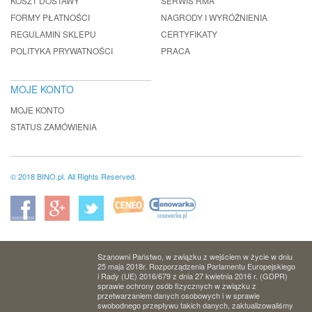
KOSZT DOSTAWY
SERWIS RMA
FORMY PŁATNOŚCI
NAGRODY I WYRÓŻNIENIA
REGULAMIN SKLEPU
CERTYFIKATY
POLITYKA PRYWATNOŚCI
PRACA
MOJE KONTO
MOJE KONTO
STATUS ZAMÓWIENIA
© 2018 BINO.pl. All Rights Reserved.
Szanowni Państwo, w związku z wejściem w życie w dniu
25 maja 2018r. Rozporządzenia Parlamentu Europejskiego
i Rady (UE) 2016/679 z dnia 27 kwietnia 2016 r. (GDPR)
sprawie ochrony osób fizycznych w związku z
przetwarzaniem danych osobowych i w sprawie
swobodnego przepływu takich danych, zaktualizowaliśmy