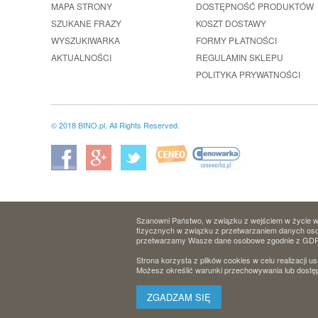
MAPA STRONY
DOSTĘPNOŚĆ PRODUKTÓW
SZUKANE FRAZY
KOSZT DOSTAWY
WYSZUKIWARKA
FORMY PŁATNOŚCI
AKTUALNOŚCI
REGULAMIN SKLEPU
POLITYKA PRYWATNOŚCI
© 2018 BINO.pl. All Rights Reserved.
Szanowni Państwo, w związku z wejściem w życie w 
fizycznych w związku z przetwarzaniem danych osob
przetwarzamy Wasze dane osobowe zgodnie z GD
Strona korzysta z plików cookies w celu realizacji us
Możesz określić warunki przechowywania lub dostęp
ZGADZAM SIĘ