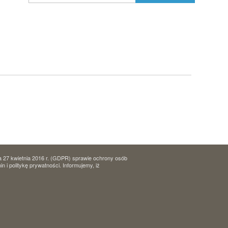
a 27 kwietnia 2016 r. (GDPR) sprawie ochrony osób
i politykę prywatności. Informujemy, iż