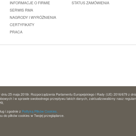
INFORMACJE O FIRMIE
STATUS ZAMÓWIENIA
SERWIS RMA
NAGRODY I WYRÓŻNIENIA
CERTYFIKATY
PRACA
dniu 25 maja 2018r. Rozporządzenia Parlamentu Europejskiego i Rady (UE) 2016/679 z dni
owych i w sprawie swobodnego przepływu takich danych, zaktualizowaliśmy nasz regulamin 
PR.
ług i zgodnie z
Polityką Plików Cookies.
u do plików cookies w Twojej przeglądarce.