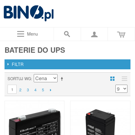
Menu
BATERIE DO UPS
FILTR
SORTUJ WG
1
2
3
4
5