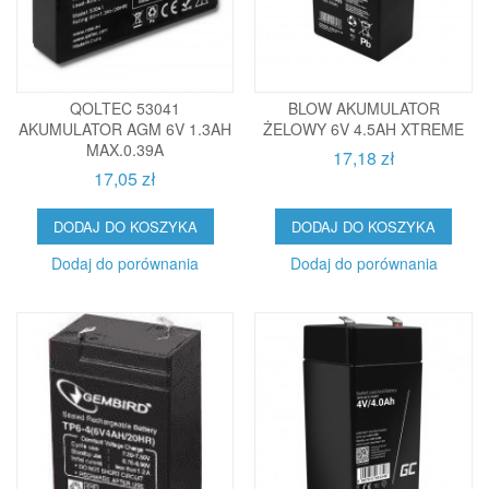
QOLTEC 53041
BLOW AKUMULATOR
AKUMULATOR AGM 6V 1.3AH
ŻELOWY 6V 4.5AH XTREME
MAX.0.39A
17,18 zł
17,05 zł
DODAJ DO KOSZYKA
DODAJ DO KOSZYKA
Dodaj do porównania
Dodaj do porównania