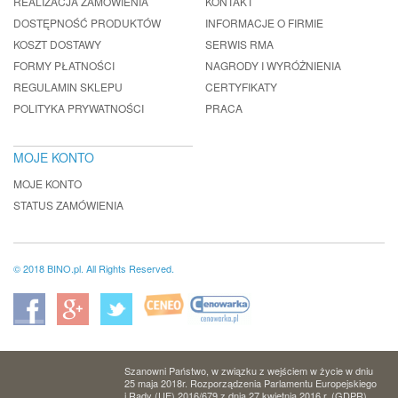
REALIZACJA ZAMÓWIENIA
KONTAKT
DOSTĘPNOŚĆ PRODUKTÓW
INFORMACJE O FIRMIE
KOSZT DOSTAWY
SERWIS RMA
FORMY PŁATNOŚCI
NAGRODY I WYRÓŻNIENIA
REGULAMIN SKLEPU
CERTYFIKATY
POLITYKA PRYWATNOŚCI
PRACA
MOJE KONTO
MOJE KONTO
STATUS ZAMÓWIENIA
© 2018 BINO.pl. All Rights Reserved.
Szanowni Państwo, w związku z wejściem w życie w dniu
25 maja 2018r. Rozporządzenia Parlamentu Europejskiego
i Rady (UE) 2016/679 z dnia 27 kwietnia 2016 r. (GDPR)