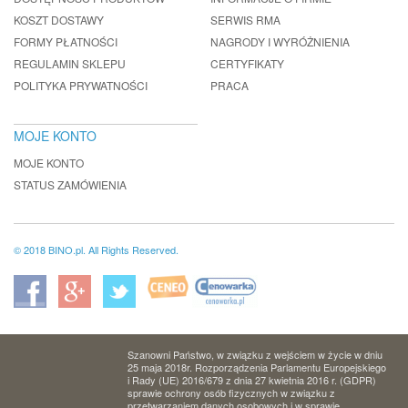
KOSZT DOSTAWY
SERWIS RMA
FORMY PŁATNOŚCI
NAGRODY I WYRÓŻNIENIA
REGULAMIN SKLEPU
CERTYFIKATY
POLITYKA PRYWATNOŚCI
PRACA
MOJE KONTO
MOJE KONTO
STATUS ZAMÓWIENIA
© 2018 BINO.pl. All Rights Reserved.
Szanowni Państwo, w związku z wejściem w życie w dniu
25 maja 2018r. Rozporządzenia Parlamentu Europejskiego
i Rady (UE) 2016/679 z dnia 27 kwietnia 2016 r. (GDPR)
sprawie ochrony osób fizycznych w związku z
przetwarzaniem danych osobowych i w sprawie