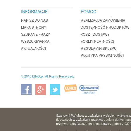
INFORMACJE
POMOC
NAPISZ DO NAS
REALIZACJA ZAMÓWIENIA
MAPA STRONY
DOSTĘPNOŚĆ PRODUKTÓW
SZUKANE FRAZY
KOSZT DOSTAWY
WYSZUKIWARKA
FORMY PŁATNOŚCI
AKTUALNOŚCI
REGULAMIN SKLEPU
POLITYKA PRYWATNOŚCI
© 2018 BINO.pl. All Rights Reserved.
Szanowni Państwo, w związku z wejściem w życie w 
fizycznych w związku z przetwarzaniem danych osob
przetwarzamy Wasze dane osobowe zgodnie z GD