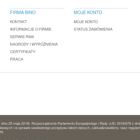
FIRMA BINO
MOJE KONTO
KONTAKT
MOJE KONTO
INFORMACJE O FIRMIE
STATUS ZAMÓWIENIA
SERWIS RMA
NAGRODY I WYRÓŻNIENIA
CERTYFIKATY
PRACA
dniu 25 maja 2018r. Rozporządzenia Parlamentu Europejskiego i Rady (UE) 2016/679 z dni
owych i w sprawie swobodnego przepływu takich danych, zaktualizowaliśmy nasz regulamin 
PR.