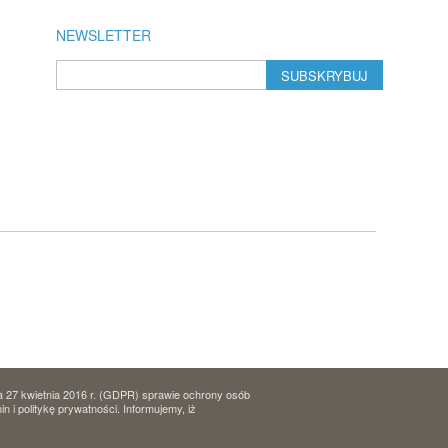
NEWSLETTER
SUBSKRYBUJ
a 27 kwietnia 2016 r. (GDPR) sprawie ochrony osób
i politykę prywatności. Informujemy, iż