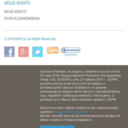
MOJE KONTO
MOJE KONTO
STATUS ZAMÓWIENIA
© 2018 BINO.pl. All Rights Reserved.
Szanowni Państwo, w związku z wejściem w życie w dniu
25 maja 2018r. Rozporządzenia Parlamentu Europejskiego
i Rady (UE) 2016/679 z dnia 27 kwietnia 2016 r. (GDPR)
sprawie ochrony osób fizycznych w związku z
przetwarzaniem danych osobowych i w sprawie
swobodnego przepływu takich danych, zaktualizowaliśmy
nasz regulamin i politykę prywatności. Informujemy, iż
przetwarzamy Wasze dane osobowe zgodnie z GDPR.
Strona korzysta z plików cookies w celu realizacji usług i
zgodnie z
Polityką Plików Cookies.
Możesz określić warunki przechowywania lub dostępu do
plików cookies w Twojej przeglądarce.