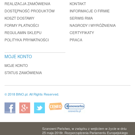
REALIZACJA ZAMÓWIENIA
KONTAKT
DOSTĘPNOŚĆ PRODUKTÓW
INFORMACJE O FIRMIE
KOSZT DOSTAWY
SERWIS RMA
FORMY PŁATNOŚCI
NAGRODY I WYRÓŻNIENIA
REGULAMIN SKLEPU
CERTYFIKATY
POLITYKA PRYWATNOŚCI
PRACA
MOJE KONTO
MOJE KONTO
STATUS ZAMÓWIENIA
© 2018 BINO.pl. All Rights Reserved.
Szanowni Państwo, w związku z wejściem w życie w dniu
25 maja 2018r. Rozporządzenia Parlamentu Europejskiego