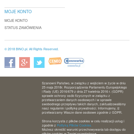
MOJE KONTO
MOJE KONTO
STATUS ZAMÓWIENIA
© 2018 BINO.pl. All Rights Reserved.
Szanowni Państwo, w związku z wejściem w życie w dniu
25 maja 2018r. Rozporządzenia Parlamentu Europejskiego
i Rady (UE) 2016/679 z dnia 27 kwietnia 2016 r. (GDPR)
sprawie ochrony osób fizycznych w związku z
przetwarzaniem danych osobowych i w sprawie
swobodnego przepływu takich danych, zaktualizowaliśmy
nasz regulamin i politykę prywatności. Informujemy, iż
przetwarzamy Wasze dane osobowe zgodnie z GDPR.
Strona korzysta z plików cookies w celu realizacji usług i
zgodnie z
Polityką Plików Cookies.
Możesz określić warunki przechowywania lub dostępu do
plików cookies w Twojej przeglądarce.