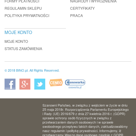
FORMY PŁATNOŚCI
NAGRODY I WYRÓŻNIENIA
REGULAMIN SKLEPU
CERTYFIKATY
POLITYKA PRYWATNOŚCI
PRACA
MOJE KONTO
MOJE KONTO
STATUS ZAMÓWIENIA
© 2018 BINO.pl. All Rights Reserved.
Szanowni Państwo, w związku z wejściem w życie w dniu
25 maja 2018r. Rozporządzenia Parlamentu Europejskiego
i Rady (UE) 2016/679 z dnia 27 kwietnia 2016 r. (GDPR)
sprawie ochrony osób fizycznych w związku z
przetwarzaniem danych osobowych i w sprawie
swobodnego przepływu takich danych, zaktualizowaliśmy
nasz regulamin i politykę prywatności. Informujemy, iż
przetwarzamy Wasze dane osobowe zgodnie z GDPR.