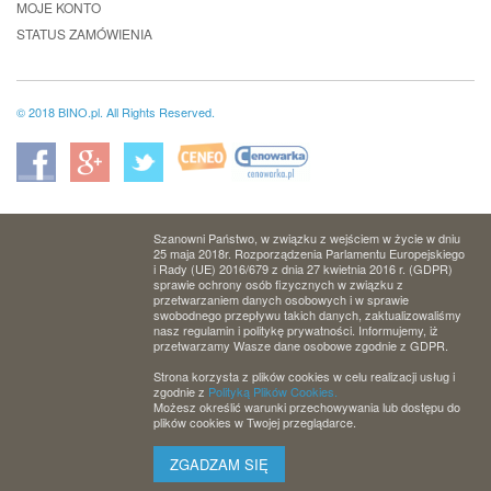
MOJE KONTO
STATUS ZAMÓWIENIA
© 2018 BINO.pl. All Rights Reserved.
Szanowni Państwo, w związku z wejściem w życie w dniu
25 maja 2018r. Rozporządzenia Parlamentu Europejskiego
i Rady (UE) 2016/679 z dnia 27 kwietnia 2016 r. (GDPR)
sprawie ochrony osób fizycznych w związku z
przetwarzaniem danych osobowych i w sprawie
swobodnego przepływu takich danych, zaktualizowaliśmy
nasz regulamin i politykę prywatności. Informujemy, iż
przetwarzamy Wasze dane osobowe zgodnie z GDPR.
Strona korzysta z plików cookies w celu realizacji usług i
zgodnie z
Polityką Plików Cookies.
Możesz określić warunki przechowywania lub dostępu do
plików cookies w Twojej przeglądarce.
ZGADZAM SIĘ