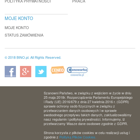
POLITYKA PRYWATNOŚCI
PRACA
MOJE KONTO
MOJE KONTO
STATUS ZAMÓWIENIA
© 2018 BINO.pl. All Rights Reserved.
Szanowni Państwo, w związku z wejściem w życie w dniu
25 maja 2018r. Rozporządzenia Parlamentu Europejskiego
i Rady (UE) 2016/679 z dnia 27 kwietnia 2016 r. (GDPR)
sprawie ochrony osób fizycznych w związku z
przetwarzaniem danych osobowych i w sprawie
swobodnego przepływu takich danych, zaktualizowaliśmy
nasz regulamin i politykę prywatności. Informujemy, iż
przetwarzamy Wasze dane osobowe zgodnie z GDPR.
Strona korzysta z plików cookies w celu realizacji usług i
zgodnie z
Polityką Plików Cookies.