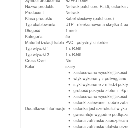
Symbol producenta
BZPAT1U5E
Nazwa produktu
Netrack patchcord RJ45, osłonka 
Producent
Netrack
Klasa produktu
Kabel sieciowy (patchcord)
Typ okablowania
UTP - nieekranowana skrętka 4 p
Długość
1 metr
Kategoria
5e
Materiał izolacji kabla
PVC - polyvinyl chloride
Typ wtyczki 1
1 x RJ45
Typ wtyczki 2
1 x RJ45
Cross-Over
Nie
Kolor
szary
zastosowano wysokiej jakości 
wtyk wykonany z poliwęglanu
styki wykonane z miedzi pokry
grubość pokrycia złotem - 6
zastosowano wysokiej jakości
osłonki zalewane - dobre zab
Dodatkowe informacje
osłonka jest szerokości wtyku
gwarantuje wygodne podłącza
osłona zatrzasku zabezpiecz
osłona zatrzasku ułatwia prz