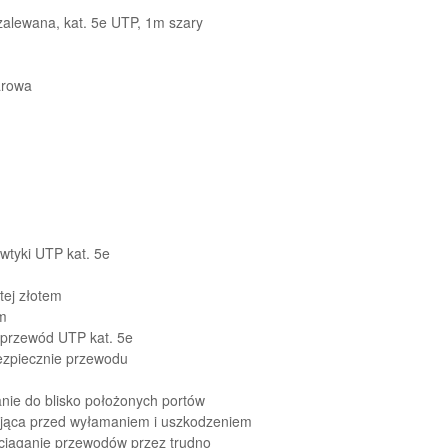
zalewana, kat. 5e UTP, 1m szary
arowa
wtyki UTP kat. 5e
tej złotem
μm
 przewód UTP kat. 5e
ezpiecznie przewodu
nie do blisko położonych portów
ająca przed wyłamaniem i uszkodzeniem
eciąganie przewodów przez trudno