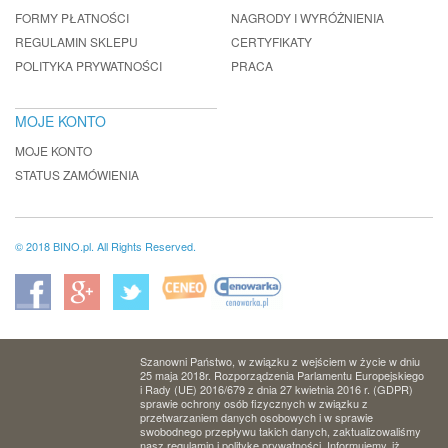
FORMY PŁATNOŚCI
NAGRODY I WYRÓŻNIENIA
REGULAMIN SKLEPU
CERTYFIKATY
POLITYKA PRYWATNOŚCI
PRACA
MOJE KONTO
MOJE KONTO
STATUS ZAMÓWIENIA
© 2018 BINO.pl. All Rights Reserved.
Szanowni Państwo, w związku z wejściem w życie w dniu
25 maja 2018r. Rozporządzenia Parlamentu Europejskiego
i Rady (UE) 2016/679 z dnia 27 kwietnia 2016 r. (GDPR)
sprawie ochrony osób fizycznych w związku z
przetwarzaniem danych osobowych i w sprawie
swobodnego przepływu takich danych, zaktualizowaliśmy
nasz regulamin i politykę prywatności. Informujemy, iż