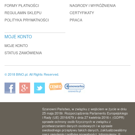
FORMY PŁATNOŚCI
NAGRODY I WYRÓŻNIENIA
REGULAMIN SKLEPU
CERTYFIKATY
POLITYKA PRYWATNOŚCI
PRACA
MOJE KONTO
MOJE KONTO
STATUS ZAMÓWIENIA
© 2018 BINO.pl. All Rights Reserved.
Szanowni Państwo, w związku z wejściem w życie w dniu
25 maja 2018r. Rozporządzenia Parlamentu Europejskiego
i Rady (UE) 2016/679 z dnia 27 kwietnia 2016 r. (GDPR)
sprawie ochrony osób fizycznych w związku z
przetwarzaniem danych osobowych i w sprawie
swobodnego przepływu takich danych, zaktualizowaliśmy
nasz regulamin i politykę prywatności. Informujemy, iż