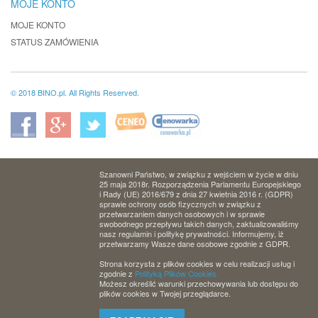
MOJE KONTO
MOJE KONTO
STATUS ZAMÓWIENIA
© 2018 BINO.pl. All Rights Reserved.
Szanowni Państwo, w związku z wejściem w życie w dniu
25 maja 2018r. Rozporządzenia Parlamentu Europejskiego
i Rady (UE) 2016/679 z dnia 27 kwietnia 2016 r. (GDPR)
sprawie ochrony osób fizycznych w związku z
przetwarzaniem danych osobowych i w sprawie
swobodnego przepływu takich danych, zaktualizowaliśmy
nasz regulamin i politykę prywatności. Informujemy, iż
przetwarzamy Wasze dane osobowe zgodnie z GDPR.
Strona korzysta z plików cookies w celu realizacji usług i
zgodnie z
Polityką Plików Cookies.
Możesz określić warunki przechowywania lub dostępu do
plików cookies w Twojej przeglądarce.